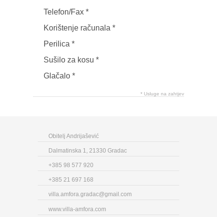
Telefon/Fax *
Korištenje računala *
Perilica *
Sušilo za kosu *
Glačalo *
* Usluge na zahtjev
Obitelj Andrijašević
Dalmatinska 1, 21330 Gradac
+385 98 577 920
+385 21 697 168
villa.amfora.gradac@gmail.com
www.villa-amfora.com