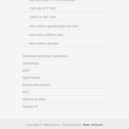
Dalmatinska 1, 21330 Gradac
+385 98 577 920
+385 21 697 168
villa.amfora.gradac@gmail.com
www.villa-amfora.com
villa.amfora.gradac
Hrvatska turistička zajednica
Jadrolinija
HAK
Split Airport
Dubrovnik Airport
AKZ
Općina Gradac
Gradac.hr
Copyright © Villa Amfora – Development:
Mate Jerkovic
;